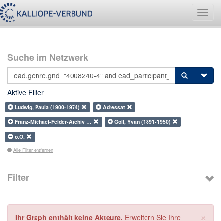
Navig
umsch
Suche im Netzwerk
Aktive Filter
Ludwig, Paula (1900-1974)
Adressat
Franz-Michael-Felder-Archiv …
Goll, Yvan (1891-1950)
o.O.
Alle Filter entfernen
Filter
×
Ihr Graph enthält keine Akteure.
Erweitern Sie Ihre