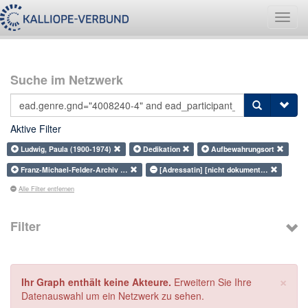
Navig
umsch
Suche im Netzwerk
Aktive Filter
Ludwig, Paula (1900-1974)
Dedikation
Aufbewahrungsort
Franz-Michael-Felder-Archiv …
[Adressatin] [nicht dokument…
Alle Filter entfernen
Filter
×
Ihr Graph enthält keine Akteure.
Erweitern Sie Ihre
Datenauswahl um ein Netzwerk zu sehen.