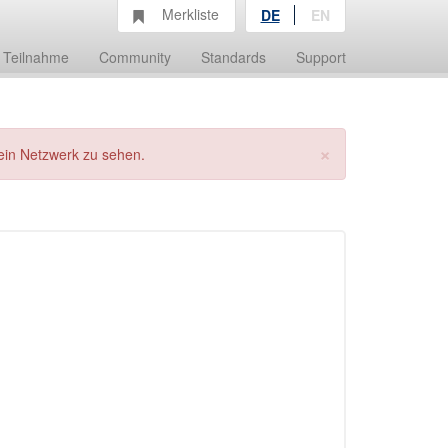
Merkliste
DE
EN
Teilnahme
Community
Standards
Support
×
ein Netzwerk zu sehen.