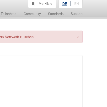
Merkliste
DE
EN
Teilnahme
Community
Standards
Support
×
ein Netzwerk zu sehen.