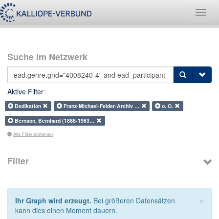
Navig
umsch
Suche im Netzwerk
Aktive Filter
Dedikation
Franz-Michael-Felder-Archiv …
o. O.
Bernson, Bernhard (1888-1963…
Alle Filter entfernen
Filter
×
Ihr Graph wird erzeugt.
Bei größeren Datensätzen
kann dies einen Moment dauern.