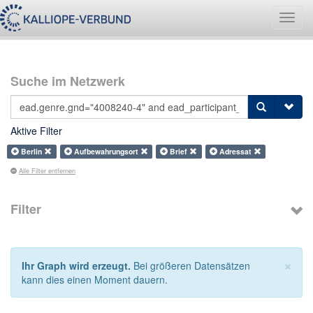
Navig
umsch
Suche im Netzwerk
Aktive Filter
Berlin
Aufbewahrungsort
Brief
Adressat
Alle Filter entfernen
Filter
×
Ihr Graph wird erzeugt.
Bei größeren Datensätzen
kann dies einen Moment dauern.