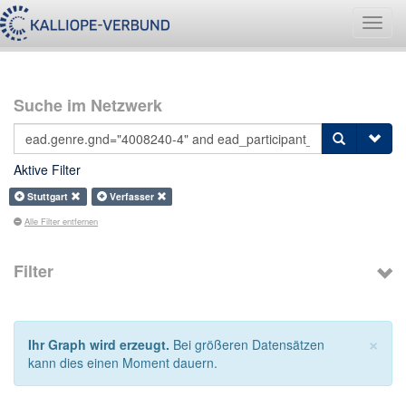
Navig
umsch
Suche im Netzwerk
Aktive Filter
Stuttgart
Verfasser
Alle Filter entfernen
Filter
×
Ihr Graph wird erzeugt.
Bei größeren Datensätzen
kann dies einen Moment dauern.