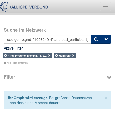
Navig
umsch
Suche im Netzwerk
Aktive Filter
Ring, Friedrich Dominik (172…
Heilbronn
Alle Filter entfernen
Filter
×
Ihr Graph wird erzeugt.
Bei größeren Datensätzen
kann dies einen Moment dauern.