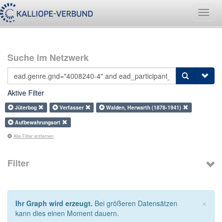
Navig
umsch
Suche im Netzwerk
Aktive Filter
Jüterbog
Verfasser
Walden, Herwarth (1878-1941)
Aufbewahrungsort
Alle Filter entfernen
Filter
×
Ihr Graph wird erzeugt.
Bei größeren Datensätzen
kann dies einen Moment dauern.