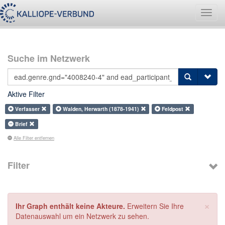
Navig
umsch
Suche im Netzwerk
Aktive Filter
Verfasser
Walden, Herwarth (1878-1941)
Feldpost
Brief
Alle Filter entfernen
Filter
×
Ihr Graph enthält keine Akteure.
Erweitern Sie Ihre
Datenauswahl um ein Netzwerk zu sehen.