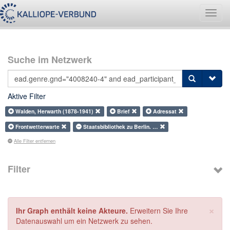
Navig
umsch
Suche im Netzwerk
Aktive Filter
Walden, Herwarth (1878-1941)
Brief
Adressat
Frontwetterwarte
Staatsbibliothek zu Berlin. …
Alle Filter entfernen
Filter
×
Ihr Graph enthält keine Akteure.
Erweitern Sie Ihre
Datenauswahl um ein Netzwerk zu sehen.