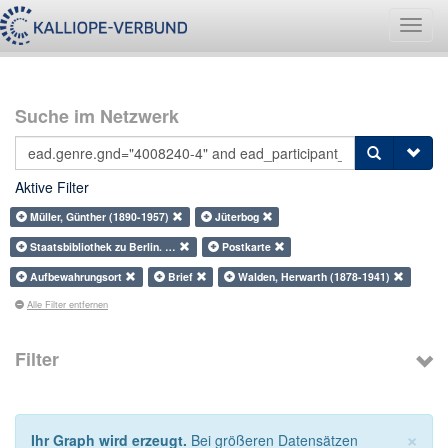
Navig
umsch
Suche im Netzwerk
Aktive Filter
Müller, Günther (1890-1957)
Jüterbog
Staatsbibliothek zu Berlin. …
Postkarte
Aufbewahrungsort
Brief
Walden, Herwarth (1878-1941)
Alle Filter entfernen
Filter
×
Ihr Graph wird erzeugt.
Bei größeren Datensätzen