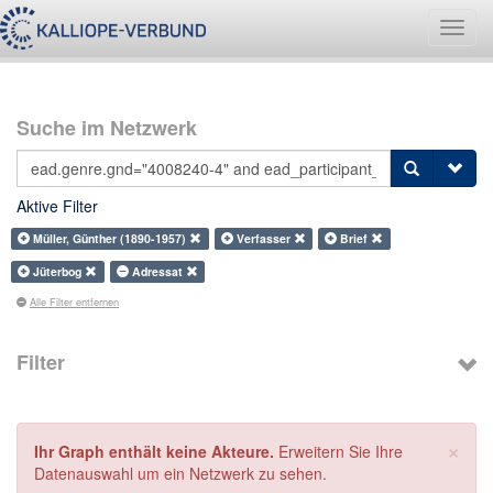
Navig
umsch
Suche im Netzwerk
Aktive Filter
Müller, Günther (1890-1957)
Verfasser
Brief
Jüterbog
Adressat
Alle Filter entfernen
Filter
×
Ihr Graph enthält keine Akteure.
Erweitern Sie Ihre
Datenauswahl um ein Netzwerk zu sehen.