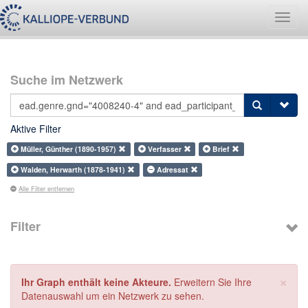
Navig
umsch
Suche im Netzwerk
Aktive Filter
Müller, Günther (1890-1957)
Verfasser
Brief
Walden, Herwarth (1878-1941)
Adressat
Alle Filter entfernen
Filter
×
Ihr Graph enthält keine Akteure.
Erweitern Sie Ihre
Datenauswahl um ein Netzwerk zu sehen.