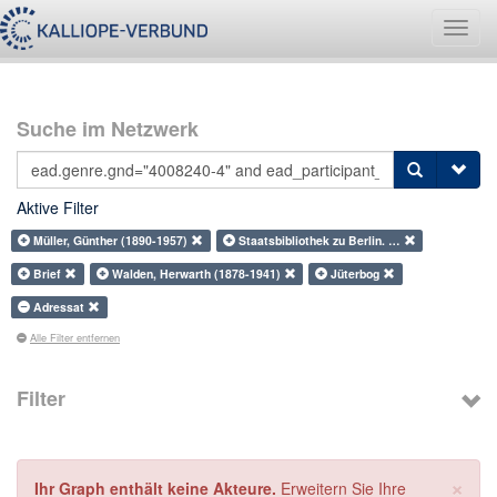
Navig
umsch
Suche im Netzwerk
Aktive Filter
Müller, Günther (1890-1957)
Staatsbibliothek zu Berlin. …
Brief
Walden, Herwarth (1878-1941)
Jüterbog
Adressat
Alle Filter entfernen
Filter
×
Ihr Graph enthält keine Akteure.
Erweitern Sie Ihre