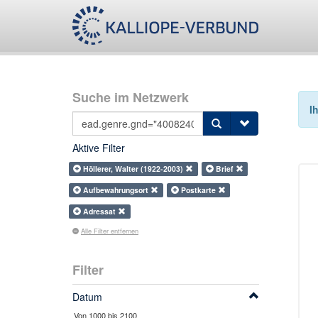
Suche im Netzwerk
I
Aktive Filter
Höllerer, Walter (1922-2003)
Brief
Aufbewahrungsort
Postkarte
Adressat
Alle Filter entfernen
Filter
Datum