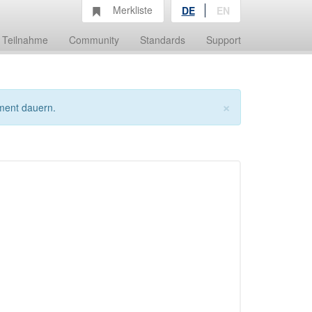
Merkliste
DE
EN
Teilnahme
Community
Standards
Support
×
ment dauern.