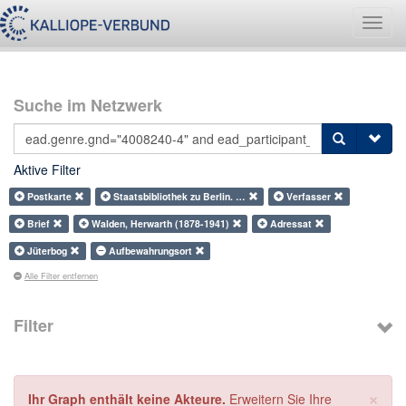
Navig
umsch
Suche im Netzwerk
Aktive Filter
Postkarte
Staatsbibliothek zu Berlin. …
Verfasser
Brief
Walden, Herwarth (1878-1941)
Adressat
Jüterbog
Aufbewahrungsort
Alle Filter entfernen
Filter
×
Ihr Graph enthält keine Akteure.
Erweitern Sie Ihre