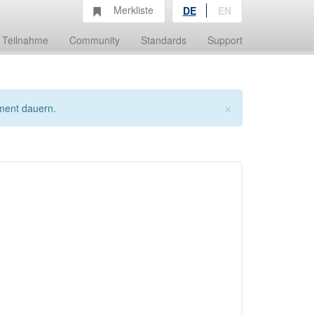
Merkliste
DE
EN
Teilnahme
Community
Standards
Support
×
ment dauern.