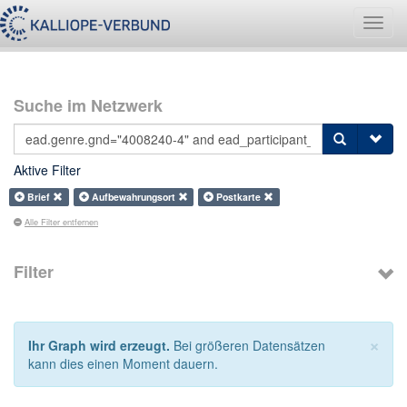
Navig
umsch
Suche im Netzwerk
Aktive Filter
Brief
Aufbewahrungsort
Postkarte
Alle Filter entfernen
Filter
×
Ihr Graph wird erzeugt.
Bei größeren Datensätzen
kann dies einen Moment dauern.