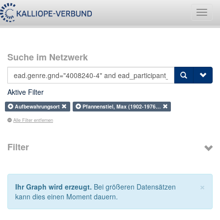
Navig
umsch
Suche im Netzwerk
Aktive Filter
Aufbewahrungsort
Pfannenstiel, Max (1902-1976…
Alle Filter entfernen
Filter
×
Ihr Graph wird erzeugt.
Bei größeren Datensätzen
kann dies einen Moment dauern.