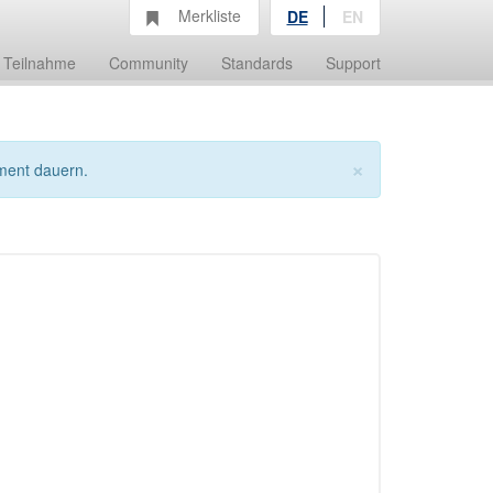
Merkliste
DE
EN
Teilnahme
Community
Standards
Support
×
ment dauern.