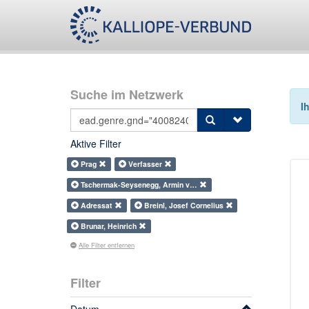
Suche im Netzwerk
I
Aktive Filter
Prag
Verfasser
Tschermak-Seysenegg, Armin v…
Adressat
Breinl, Josef Cornelius
Brunar, Heinrich
Alle Filter entfernen
Filter