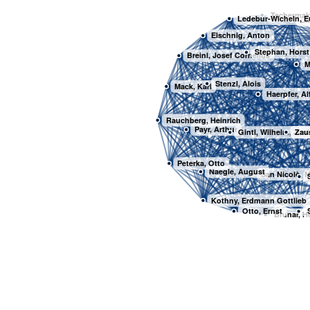
Tschermak
Ledebur-Wicheln, 
En
Elschnig, Anton
Stephan, Horst
Breinl, Josef Cornelius
M
Stenzl, Alois
Mack, Karl
Haerpfer, Al
Rauchberg, Heinrich
Payr, Arthur
Zaus
Gintl, Wilhelm, Jun
Peterka, Otto
Naegle, August
San Nicolò, 
Kothny, Erdmann Gottlieb
Otto, Ernst
Brunar, H