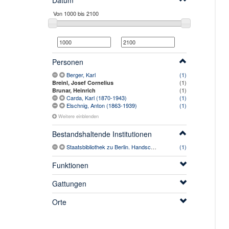
Datum
Personen
Berger, Karl
(1)
(1)
Breinl, Josef Cornelius
(1)
Brunar, Heinrich
Carda, Karl (1870-1943)
(1)
Elschnig, Anton (1863-1939)
(1)
Weitere einblenden
Bestandshaltende Institutionen
Staatsbibliothek zu Berlin. Handschriftenabteilung
(1)
Funktionen
Gattungen
Orte