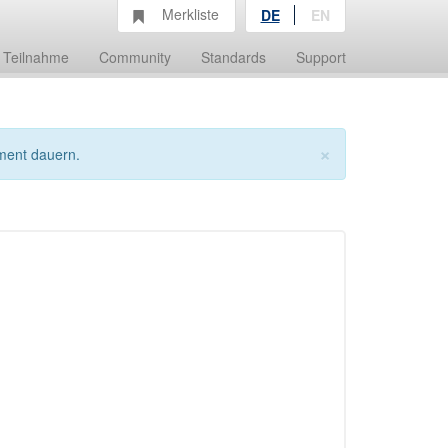
Merkliste
DE
EN
Teilnahme
Community
Standards
Support
×
ment dauern.