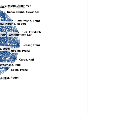
-Seysenegg, Armin von
Eugen
dler, Franz Johann
Kafka, Bruno Alexander
Hauptmann, Franz
ayr-Harting, Robert
Kick, Friedrich
fred
Weinbrenner, Karl
Jesser, Franz
, Josef
ior
Hodina, Franz
Carda, Karl
Mariano
Strzemcha, Paul
Spina, Franz
Spitaler, Rudolf
einrich