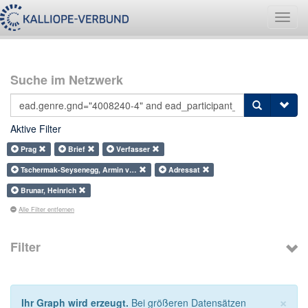
Navig
umsch
Suche im Netzwerk
Aktive Filter
Prag
Brief
Verfasser
Tschermak-Seysenegg, Armin v…
Adressat
Brunar, Heinrich
Alle Filter entfernen
Filter
×
Ihr Graph wird erzeugt.
Bei größeren Datensätzen