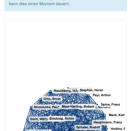
kann dies einen Moment dauern.
Brunar, Heinrich
Stephan, Horst
Rauchberg, Heinrich
Payr, Arthur
Otto, Ernst
Spina, Franz
Mayr-Harting, Robert
San Nicolò, Mariano
Strzemcha, Paul
Mack, Karl
Elschnig, Anton
Gintl, Wilhelm, Junior
Hauptmann, Franz
Spitaler, Rudolf
Hodina, Fran