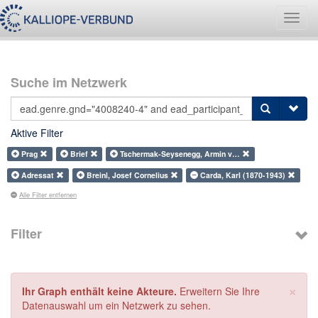
Navig
umsch
Suche im Netzwerk
Aktive Filter
Prag
Brief
Tschermak-Seysenegg, Armin v…
Adressat
Breinl, Josef Cornelius
Carda, Karl (1870-1943)
Alle Filter entfernen
Filter
×
Ihr Graph enthält keine Akteure.
Erweitern Sie Ihre
Datenauswahl um ein Netzwerk zu sehen.