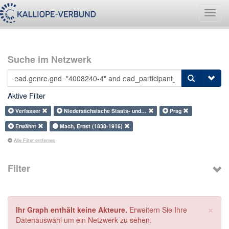
Navig
umsch
Suche im Netzwerk
Aktive Filter
Verfasser
Niedersächsische Staats- und…
Prag
Erwähnt
Mach, Ernst (1838-1916)
Alle Filter entfernen
Filter
×
Ihr Graph enthält keine Akteure.
Erweitern Sie Ihre
Datenauswahl um ein Netzwerk zu sehen.