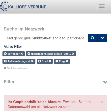
Navig
umsch
Suche im Netzwerk
Aktive Filter
Verfasser
Niedersächsische Staats- und…
Aufbewahrungsort
Brief
Prag
Alle Filter entfernen
Filter
×
Ihr Graph enthält keine Akteure.
Erweitern Sie Ihre
Datenauswahl um ein Netzwerk zu sehen.