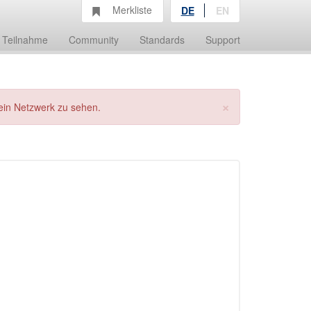
Merkliste
DE
EN
Teilnahme
Community
Standards
Support
×
ein Netzwerk zu sehen.