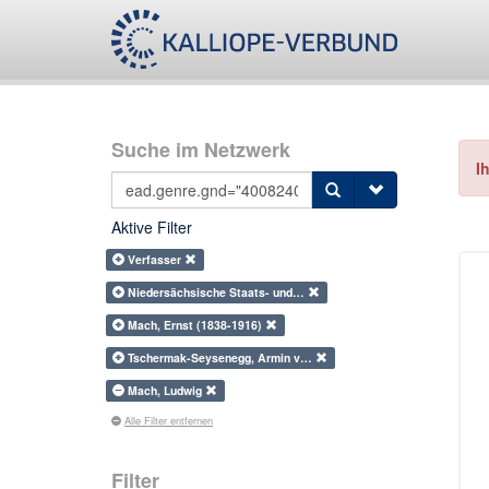
Suche im Netzwerk
I
Aktive Filter
Verfasser
Niedersächsische Staats- und…
Mach, Ernst (1838-1916)
Tschermak-Seysenegg, Armin v…
Mach, Ludwig
Alle Filter entfernen
Filter