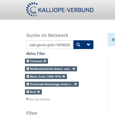
Suche im Netzwerk
I
Aktive Filter
Verfasser
Niedersächsische Staats- und…
Mach, Ernst (1838-1916)
Tschermak-Seysenegg, Armin v…
Brief
Alle Filter entfernen
Filter