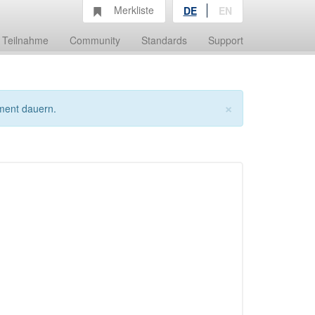
Merkliste
DE
EN
Teilnahme
Community
Standards
Support
×
ment dauern.