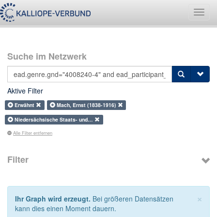
Navig
umsch
Suche im Netzwerk
Aktive Filter
Erwähnt
Mach, Ernst (1838-1916)
Niedersächsische Staats- und…
Alle Filter entfernen
Filter
×
Ihr Graph wird erzeugt.
Bei größeren Datensätzen
kann dies einen Moment dauern.