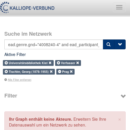
Navig
umsch
Suche im Netzwerk
Aktive Filter
Universitätsbibliothek Kiel
Verfasser
Tischler, Georg (1878-1955)
Prag
Alle Filter entfernen
Filter
×
Ihr Graph enthält keine Akteure.
Erweitern Sie Ihre
Datenauswahl um ein Netzwerk zu sehen.