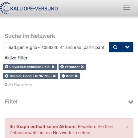
Navig
umsch
Suche im Netzwerk
Aktive Filter
Universitätsbibliothek Kiel
Verfasser
Tischler, Georg (1878-1955)
Brief
Alle Filter entfernen
Filter
×
Ihr Graph enthält keine Akteure.
Erweitern Sie Ihre
Datenauswahl um ein Netzwerk zu sehen.