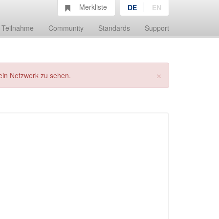
Merkliste
DE
EN
Teilnahme
Community
Standards
Support
×
ein Netzwerk zu sehen.