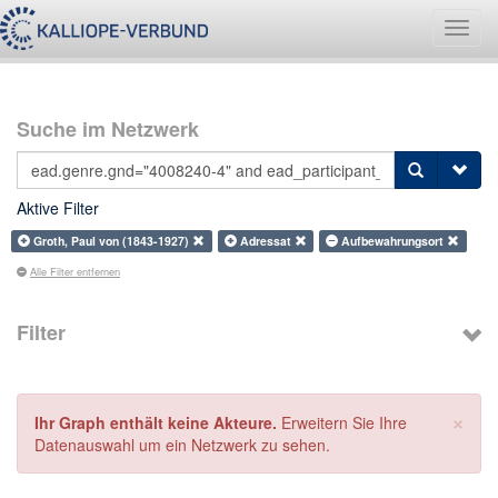
Navig
umsch
Suche im Netzwerk
Aktive Filter
Groth, Paul von (1843-1927)
Adressat
Aufbewahrungsort
Alle Filter entfernen
Filter
×
Ihr Graph enthält keine Akteure.
Erweitern Sie Ihre
Datenauswahl um ein Netzwerk zu sehen.