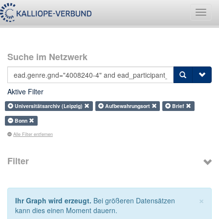
Navig
umsch
Suche im Netzwerk
Aktive Filter
Universitätsarchiv (Leipzig)
Aufbewahrungsort
Brief
Bonn
Alle Filter entfernen
Filter
×
Ihr Graph wird erzeugt.
Bei größeren Datensätzen
kann dies einen Moment dauern.