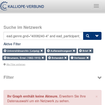
Navig
umsch
Suche im Netzwerk
Aktive Filter
Universitätsarchiv (Leipzig)
Aufbewahrungsort
Brief
Meumann, Ernst (1862-1915)
Behandelt
Verfasser
Alle Filter entfernen
Filter
×
Ihr Graph enthält keine Akteure.
Erweitern Sie Ihre
Datenauswahl um ein Netzwerk zu sehen.