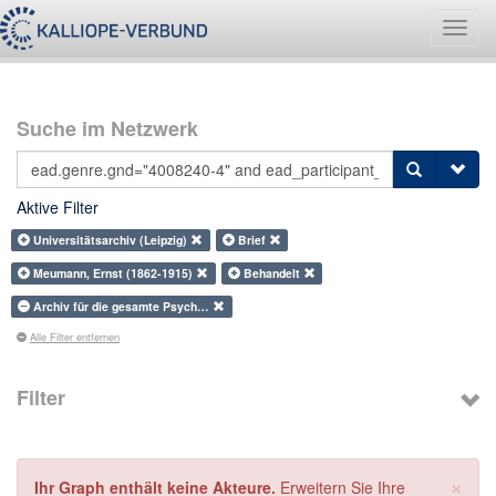
Navig
umsch
Suche im Netzwerk
Aktive Filter
Universitätsarchiv (Leipzig)
Brief
Meumann, Ernst (1862-1915)
Behandelt
Archiv für die gesamte Psych…
Alle Filter entfernen
Filter
×
Ihr Graph enthält keine Akteure.
Erweitern Sie Ihre