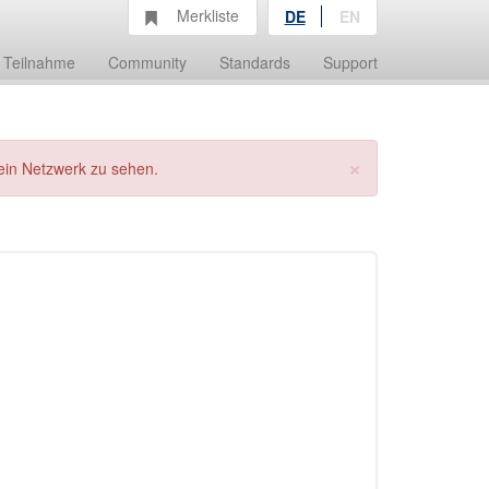
Merkliste
DE
EN
Teilnahme
Community
Standards
Support
×
ein Netzwerk zu sehen.