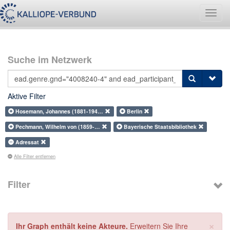
Navig
umsch
Suche im Netzwerk
Aktive Filter
Hosemann, Johannes (1881-194…
Berlin
Pechmann, Wilhelm von (1859-…
Bayerische Staatsbibliothek
Adressat
Alle Filter entfernen
Filter
×
Ihr Graph enthält keine Akteure.
Erweitern Sie Ihre