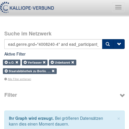
Navig
umsch
Suche im Netzwerk
Aktive Filter
o.O.
Verfasser
Unbekannt
Staatsbibliothek zu Berlin. …
Alle Filter entfernen
Filter
×
Ihr Graph wird erzeugt.
Bei größeren Datensätzen
kann dies einen Moment dauern.