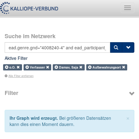
Navig
umsch
Suche im Netzwerk
Aktive Filter
o.O.
Verfasser
Damav, Saja
Aufbewahrungsort
Alle Filter entfernen
Filter
×
Ihr Graph wird erzeugt.
Bei größeren Datensätzen
kann dies einen Moment dauern.