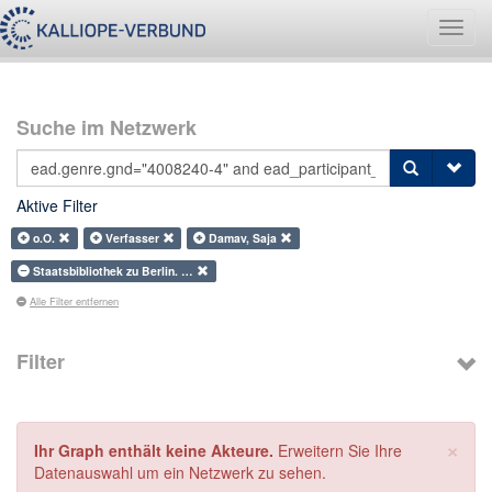
Navig
umsch
Suche im Netzwerk
Aktive Filter
o.O.
Verfasser
Damav, Saja
Staatsbibliothek zu Berlin. …
Alle Filter entfernen
Filter
×
Ihr Graph enthält keine Akteure.
Erweitern Sie Ihre
Datenauswahl um ein Netzwerk zu sehen.