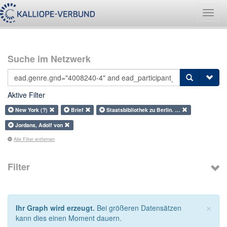
Navig
umsch
Suche im Netzwerk
Aktive Filter
New York (?)
Brief
Staatsbibliothek zu Berlin. …
Jordans, Adolf von
Alle Filter entfernen
Filter
×
Ihr Graph wird erzeugt.
Bei größeren Datensätzen
kann dies einen Moment dauern.