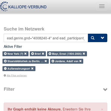
Navig
umsch
Suche im Netzwerk
Aktive Filter
New York (?)
Brief
Mayr, Ernst (1904-2005)
Staatsbibliothek zu Berlin. …
Jordans, Adolf von
Aufbewahrungsort
Alle Filter entfernen
Filter
×
Ihr Graph enthält keine Akteure.
Erweitern Sie Ihre