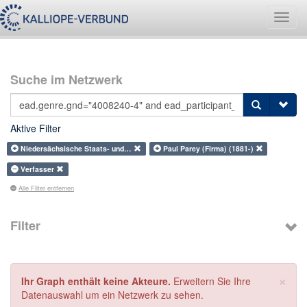
Navig
umsch
Suche im Netzwerk
Aktive Filter
Niedersächsische Staats- und…
Paul Parey (Firma) (1881-)
Verfasser
Alle Filter entfernen
Filter
×
Ihr Graph enthält keine Akteure.
Erweitern Sie Ihre
Datenauswahl um ein Netzwerk zu sehen.