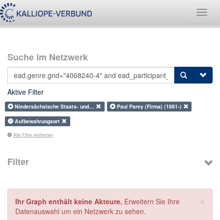
Navig
umsch
Suche im Netzwerk
Aktive Filter
Niedersächsische Staats- und…
Paul Parey (Firma) (1881-)
Aufbewahrungsort
Alle Filter entfernen
Filter
×
Ihr Graph enthält keine Akteure.
Erweitern Sie Ihre
Datenauswahl um ein Netzwerk zu sehen.