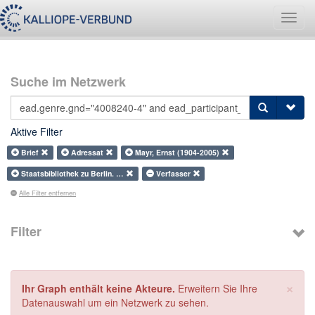
Navig
umsch
Suche im Netzwerk
Aktive Filter
Brief
Adressat
Mayr, Ernst (1904-2005)
Staatsbibliothek zu Berlin. …
Verfasser
Alle Filter entfernen
Filter
×
Ihr Graph enthält keine Akteure.
Erweitern Sie Ihre
Datenauswahl um ein Netzwerk zu sehen.