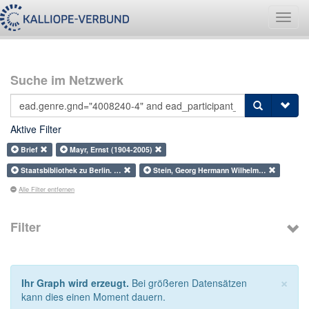
Navig
umsch
Suche im Netzwerk
Aktive Filter
Brief
Mayr, Ernst (1904-2005)
Staatsbibliothek zu Berlin. …
Stein, Georg Hermann Wilhelm…
Alle Filter entfernen
Filter
×
Ihr Graph wird erzeugt.
Bei größeren Datensätzen
kann dies einen Moment dauern.