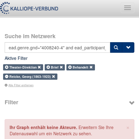
Navig
umsch
Suche im Netzwerk
Aktive Filter
Theater-Direktion
Brief
Behandelt
Reicke, Georg (1863-1923)
Alle Filter entfernen
Filter
×
Ihr Graph enthält keine Akteure.
Erweitern Sie Ihre
Datenauswahl um ein Netzwerk zu sehen.