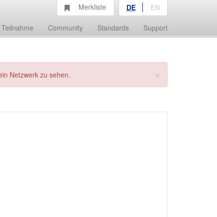
Merkliste
DE
EN
Teilnahme
Community
Standards
Support
×
ein Netzwerk zu sehen.