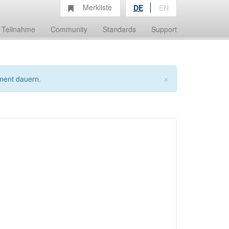
Merkliste
DE
EN
Teilnahme
Community
Standards
Support
×
ment dauern.